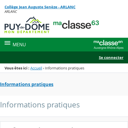
Panneau de gestion des cookies
Collège Jean Auguste Senèze - ARLANC
Menu de la rubrique
Contenu
ARLANC
MENU
Se connecter
Vous êtes ici :
Accueil
›
Informations pratiques
Informations pratiques
Informations pratiques