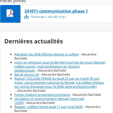
Pièces jointes
241011 communication phase 1
Télécharger
( .
pdf
,
485.18
ko
)
Dernières actualités
Résultats du DNB affichés devant le collège
- Alexandre
Bachelet
cours en extérieur pour la dernière journée de cours (demain
collège ouvert, mais professeurs en réunion
pédagogique)
- Alexandre Bachelet
Bal de promo 26
- Alexandre Bachelet
Rappel, COLLEGE FERMÉ du jeudi 25 juin au mardi 30 juin
inclus, cause examen national du Brevet. (Le collège d'Arlanc
est centre d'examen pour le DNB, série professionnelle)
- Alexandre Bachelet
Fortes chaleurs la semaine prochaine
- Alexandre Bachelet
circulation et stationnement demain (mercredi
10/06)
- Alexandre Bachelet
Rappel - collège Fermé jeudi 11 juin (oral DNB)
- Alexandre
Bachelet