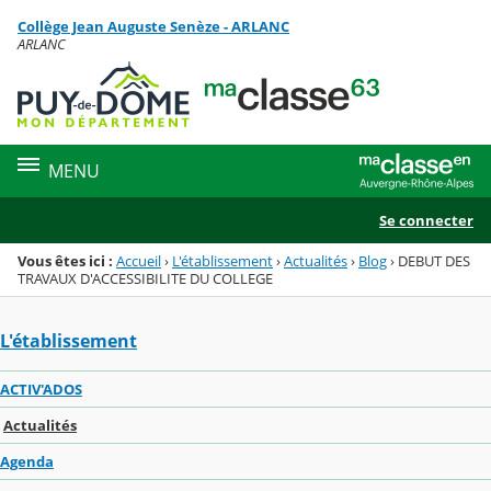
Panneau de gestion des cookies
Collège Jean Auguste Senèze - ARLANC
Menu de la rubrique
Contenu
ARLANC
MENU
Se connecter
Vous êtes ici :
Accueil
›
L'établissement
›
Actualités
›
Blog
›
DEBUT DES
TRAVAUX D'ACCESSIBILITE DU COLLEGE
L'établissement
ACTIV'ADOS
Actualités
Agenda