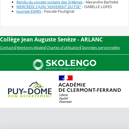
Rendu du voyage scolaire des 5/4èmes
- Alexandre Bachelet
MERCREDI 3 JUIN "ADHERENT DU FSE"
- ISABELLE LOPES
Journee EVARS
- Pascale Poutignat
Collège Jean Auguste Senèze - ARLANC
Contacts
Mentions légales
Chartes d'utilisation
Données personnelles