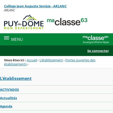
Panneau de gestion des cookies
Collège Jean Auguste Senèze - ARLANC
Menu de la rubrique
Contenu
ARLANC
MENU
Se connecter
Vous êtes ici :
Accueil
›
L'établissement
›
Portes ouvertes des
établissements
›
L'établissement
ACTIV'ADOS
Actualités
Agenda