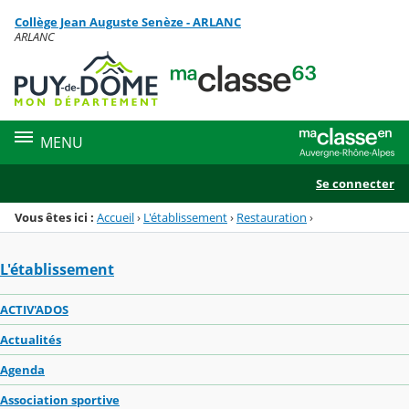
Panneau de gestion des cookies
Collège Jean Auguste Senèze - ARLANC
Menu de la rubrique
Contenu
ARLANC
MENU
Se connecter
Vous êtes ici :
Accueil
›
L'établissement
›
Restauration
›
L'établissement
ACTIV'ADOS
Actualités
Agenda
Association sportive