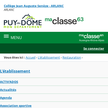
Panneau de gestion des cookies
Collège Jean Auguste Senèze - ARLANC
Menu de la rubrique
Contenu
ARLANC
MENU
Se connecter
Vous êtes ici :
Accueil
›
L'établissement
›
Restauration
›
L'établissement
ACTIV'ADOS
Actualités
Agenda
Association sportive